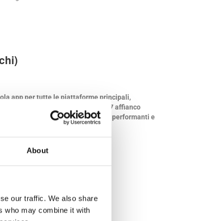
chi)
ola app per tutte le piattaforme principali,
unciare alla qualità nativa. Dal 2007 affianco
esta tecnologia per prodotti digitali performanti e
About
piattaforme
ersonalizzate
 semplificati
mento professionale
se our traffic. We also share
ers who may combine it with