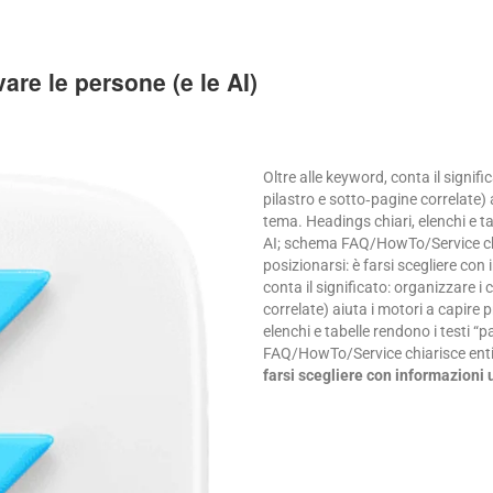
vare le persone (e le AI)
Oltre alle keyword, conta il signifi
pilastro e sotto‑pagine correlate) 
tema. Headings chiari, elenchi e tab
AI; schema FAQ/HowTo/Service chiar
posizionarsi: è farsi scegliere con i
conta il significato: organizzare i
correlate) aiuta i motori a capire
elenchi e tabelle rendono i testi “pa
FAQ/HowTo/Service chiarisce entit
farsi scegliere con informazioni ut