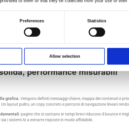
 provided to them or that they’ve collected from your use of their
Preferences
Statistics
Allow selection
a solida, performance misurabili
lla grafica.
Vengono definiti messaggi chiave, mappa dei contenuti e priori
. Un layout pulito, un copy concreto e percorsi di navigazione lineari rendon
ondamentali
: pagine che si caricano in tempi brevi riducono il bounce e mig
ia i sistemi AI a estrarre risposte in modo affidabile.