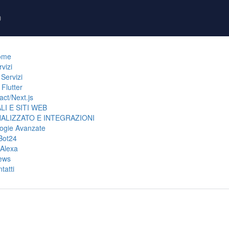
ome
rvizi
Servizi
Flutter
act/Next.js
LI E SITI WEB
LIZZATO E INTEGRAZIONI
ogie Avanzate
ot24
l Alexa
ews
tatti