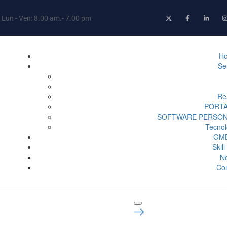
Lun - Ven: 8.00 am.- 7.00 pm
H
Se
Re
PORTA
SOFTWARE PERSONA
Tecnol
GMB
Skil
N
Con