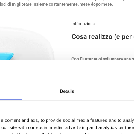
ndoci di migliorare insieme costantemente, mese dopo mese.
Introduzione
Cosa realizzo (e per 
Con Flutter puoi sviluppare una s
riducendo tempi e costi senza rin
startup e PMI nell’adozione di qu
scalabili.
Details
Un solo sviluppo per tutte le 
Interfacce utente uniformi e p
Aggiornamenti e manutenzione
Supporto dedicato e coordina
e content and ads, to provide social media features and to analy
 our site with our social media, advertising and analytics partn