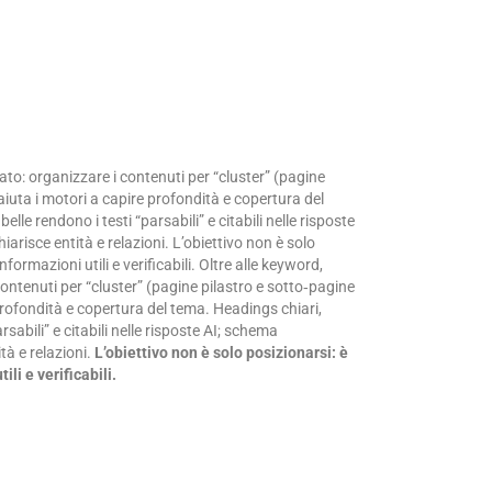
cato: organizzare i contenuti per “cluster” (pagine
aiuta i motori a capire profondità e copertura del
elle rendono i testi “parsabili” e citabili nelle risposte
isce entità e relazioni. L’obiettivo non è solo
nformazioni utili e verificabili. Oltre alle keyword,
 contenuti per “cluster” (pagine pilastro e sotto‑pagine
 profondità e copertura del tema. Headings chiari,
rsabili” e citabili nelle risposte AI; schema
à e relazioni.
L’obiettivo non è solo posizionarsi: è
ili e verificabili.